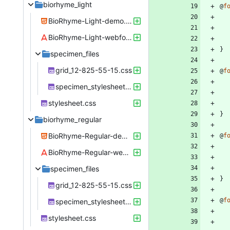
biorhyme_light
@
f
BioRhyme-Light-demo.html
BioRhyme-Light-webfont.woff
}
specimen_files
grid_12-825-55-15.css
@
f
specimen_stylesheet.css
stylesheet.css
}
biorhyme_regular
BioRhyme-Regular-demo.html
@
f
BioRhyme-Regular-webfont.woff
specimen_files
}
grid_12-825-55-15.css
@
f
specimen_stylesheet.css
stylesheet.css