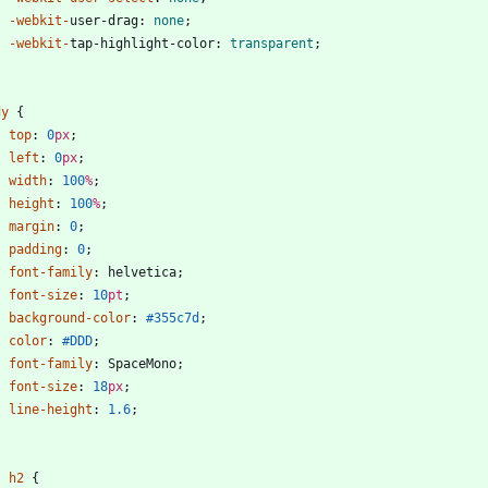
-webkit-
user-drag
:
none
;
-webkit-
tap-highlight-color
:
transparent
;
dy
{
top
:
0
px
;
left
:
0
px
;
width
:
100
%
;
height
:
100
%
;
margin
:
0
;
padding
:
0
;
font-family
:
helvetica
;
font-size
:
10
pt
;
background-color
:
#355c7d
;
color
:
#DDD
;
font-family
:
SpaceMono
;
font-size
:
18
px
;
line-height
:
1.6
;
,
h2
{