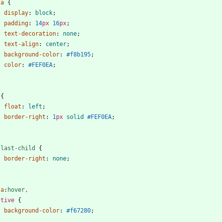
a
{
display
:
block
;
padding
:
14
px
16
px
;
text-decoration
:
none
;
text-align
:
center
;
background-color
:
#f8b195
;
color
:
#FEF0EA
;
{
float
:
left
;
border-right
:
1
px
solid
#FEF0EA
;
:
last-child
{
border-right
:
none
;
a
:
hover
,
ctive
{
background-color
:
#f67280
;