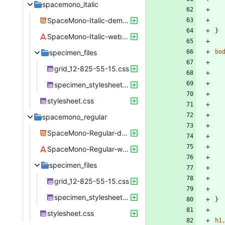
spacemono_italic
SpaceMono-Italic-demo.html
}
SpaceMono-Italic-webfont.woff
specimen_files
bo
grid_12-825-55-15.css
specimen_stylesheet.css
stylesheet.css
spacemono_regular
SpaceMono-Regular-demo.html
SpaceMono-Regular-webfont.woff
specimen_files
grid_12-825-55-15.css
specimen_stylesheet.css
}
stylesheet.css
h1