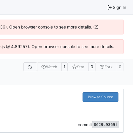
Sign In
636). Open browser console to see more details. (2)
dse.js @ 4:89257). Open browser console to see more details.
1
0
0
Watch
Star
Fork
Browse Source
commit
8629c9369f