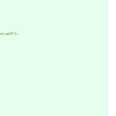
ont.woff"
)
;