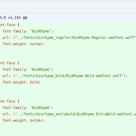
0,0 +1,142 @@
ont-face
{
font-family
:
"BioRhyme"
;
url
:
(
"../fonts/biorhyme_regular/BioRhyme-Regular-webfont.woff
font-weight
:
normal
;
ont-face
{
font-family
:
"BioRhyme"
;
url
:
(
"../fonts/biorhyme_bold/BioRhyme-Bold-webfont.woff"
)
;
font-weight
:
bold
;
ont-face
{
font-family
:
"BioRhyme"
;
url
:
(
"../fonts/biorhyme_extrabold/BioRhyme-ExtraBold-webfont.
font-weight
:
bolder
;