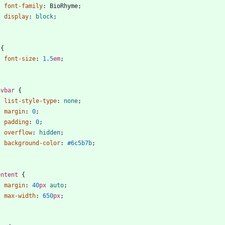
font-family
:
BioRhyme
;
display
:
block
;
{
font-size
:
1.5
em
;
avbar
{
list-style-type
:
none
;
margin
:
0
;
padding
:
0
;
overflow
:
hidden
;
background-color
:
#6c5b7b
;
ontent
{
margin
:
40
px
auto
;
max-width
:
650
px
;