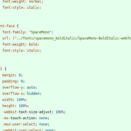
font-weight
:
normal
;
font-style
:
italic
;
ont-face
{
font-family
:
"SpaceMono"
;
url
:
(
"../fonts/spacemono_bolditalic/SpaceMono-BoldItalic-webf
font-weight
:
bold
;
font-style
:
italic
;
ml
{
margin
:
0
;
padding
:
0
;
overflow-y
:
auto
;
overflow-x
:
hidden
;
width
:
100
%
;
height
:
100
%
;
-webkit-
text-size-adjust
:
100
%
;
-ms-
touch-action
:
none
;
-moz-
user-select
:
none
;
-webkit-
user-select
:
none
;