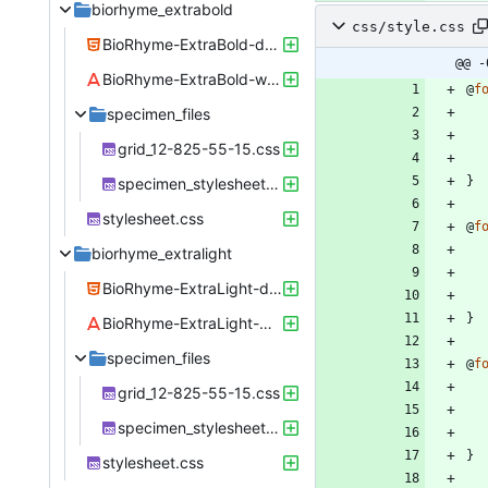
biorhyme_extrabold
css/style.css
BioRhyme-ExtraBold-demo.html
@@ -
BioRhyme-ExtraBold-webfont.woff
@
f
specimen_files
grid_12-825-55-15.css
}
specimen_stylesheet.css
stylesheet.css
@
f
biorhyme_extralight
BioRhyme-ExtraLight-demo.html
}
BioRhyme-ExtraLight-webfont.woff
specimen_files
@
f
grid_12-825-55-15.css
specimen_stylesheet.css
}
stylesheet.css