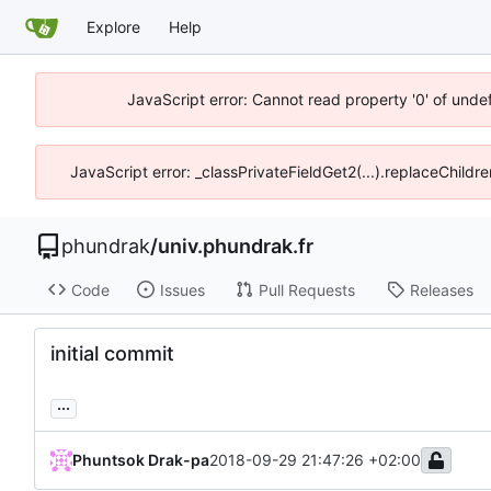
Explore
Help
JavaScript error: Cannot read property '0' of unde
JavaScript error: _classPrivateFieldGet2(...).replaceChildr
phundrak
/
univ.phundrak.fr
Code
Issues
Pull Requests
Releases
initial commit
...
Phuntsok Drak-pa
2018-09-29 21:47:26 +02:00