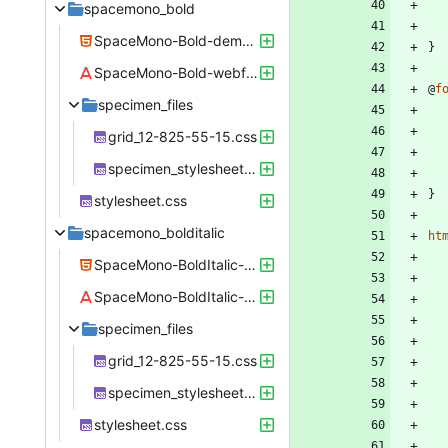
spacemono_bold
SpaceMono-Bold-demo.html
}
SpaceMono-Bold-webfont.woff
@
f
specimen_files
grid_12-825-55-15.css
specimen_stylesheet.css
}
stylesheet.css
spacemono_bolditalic
ht
SpaceMono-BoldItalic-demo.html
SpaceMono-BoldItalic-webfont.woff
specimen_files
grid_12-825-55-15.css
specimen_stylesheet.css
stylesheet.css