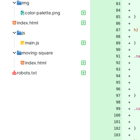
img
color-palette.png
}
index.html
h2
js
main.js
}
moving-square
.
n
index.html
robots.txt
}
.
c
}