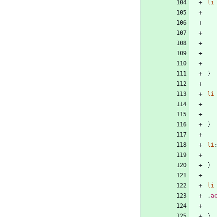
li
}
li
}
li
}
li
.
a
}