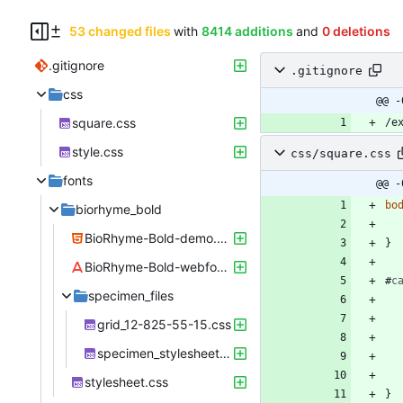
53 changed files
with
8414 additions
and
0 deletions
.gitignore
.gitignore
css
@@ -
square.css
style.css
css/square.css
fonts
@@ -
bo
biorhyme_bold
BioRhyme-Bold-demo.html
}
BioRhyme-Bold-webfont.woff
#
c
specimen_files
grid_12-825-55-15.css
specimen_stylesheet.css
stylesheet.css
}