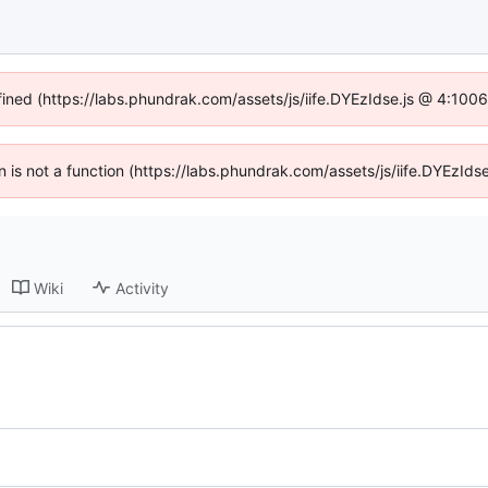
fined (https://labs.phundrak.com/assets/js/iife.DYEzIdse.js @ 4:100
en is not a function (https://labs.phundrak.com/assets/js/iife.DYEzI
Wiki
Activity