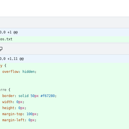
0,0 +1 @@
0,0 +1,11 @@
dy
{
overflow
:
hidden
;
arre
{
border
:
solid
50
px
#f67280
;
width
:
0
px
;
height
:
0
px
;
margin-top
:
100
px
;
margin-left
:
0
px
;