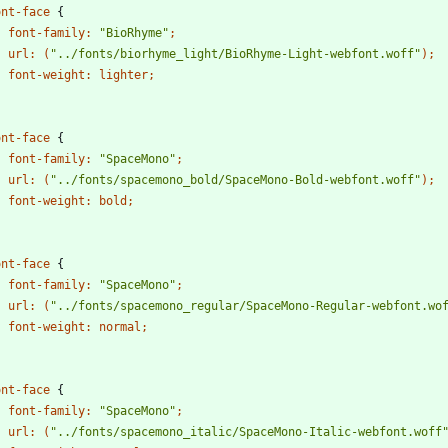
ont-face
{
font-family
:
"BioRhyme"
;
url
:
(
"../fonts/biorhyme_light/BioRhyme-Light-webfont.woff"
)
;
font-weight
:
lighter
;
ont-face
{
font-family
:
"SpaceMono"
;
url
:
(
"../fonts/spacemono_bold/SpaceMono-Bold-webfont.woff"
)
;
font-weight
:
bold
;
ont-face
{
font-family
:
"SpaceMono"
;
url
:
(
"../fonts/spacemono_regular/SpaceMono-Regular-webfont.wo
font-weight
:
normal
;
ont-face
{
font-family
:
"SpaceMono"
;
url
:
(
"../fonts/spacemono_italic/SpaceMono-Italic-webfont.woff