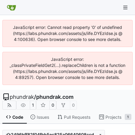
JavaScript error: Cannot read property '0' of undefined
(https://labs.phundrak.com/assets/js/iife.DYEzIdse.js @
4:100636). Open browser console to see more details.
JavaScript error:
_classPrivateFieldGet2(...).replaceChildren is not a function
(https://labs.phundrak.com/assets/js/iife.DYEzIdse.js @
4:89257). Open browser console to see more details.
phundrak
/
phundrak.com
1
0
0
Code
Issues
Pull Requests
Projects
1
2496bff82f04fbb5ec825a06640608ccdfb4fe27