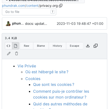
phundrak.com
/
content
/
privacy.org
T
phundrak
2023-11-03 19:48:47 +01:00
docs: update index and privacy
3.4 KiB
Raw
Blame
History
Escape
Vie Privée
Où est hébergé le site
?
Cookies
Que sont les cookies
?
Comment puis-je contrôler les
cookies sur mon ordinateur
?
Quid des autres méthodes de